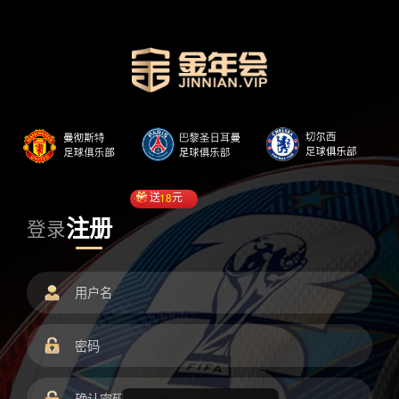
送
18
元
注册
登录