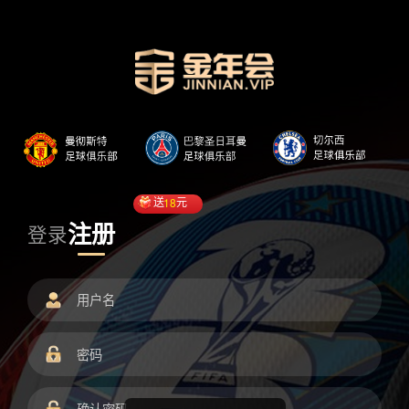
送
18
元
注册
登录