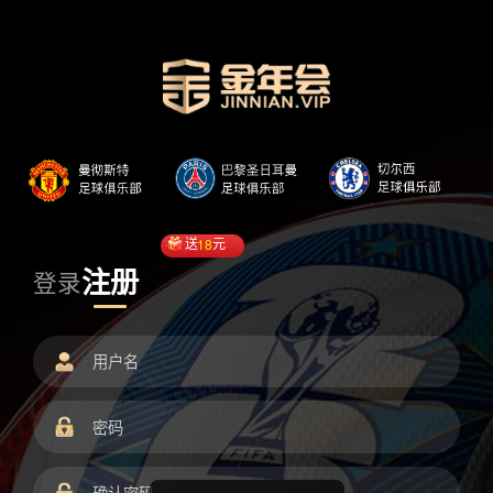
送
18
元
注册
登录