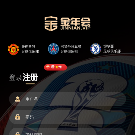
送
18
元
注册
登录