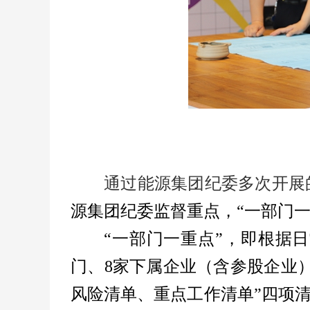
通过能源集团纪委多次开展
源集团纪委监督重点，
“一
部门
一
“一
部门
一重点”，
即
根据
日
门、8家下属企业（含参股企业
风险清单、重点工作清单”四项