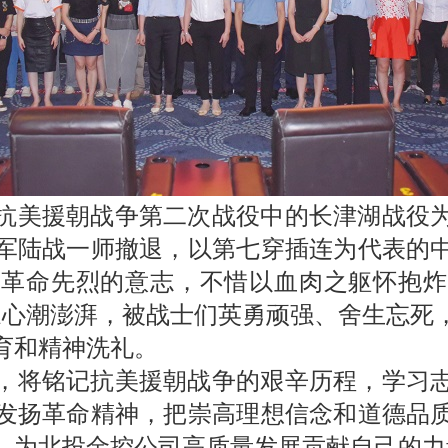
抗美援朝战争第二次战役中的长津湖战役
军陆战一师撤退，以第七穿插连为代表的
了革命先烈的意志，不惜以血肉之躯怀抱炸
家心潮澎湃，被战士们英勇顽强、舍生忘死
育和精神洗礼。
，将铭记抗美援朝战争的艰辛历程，学习
发扬革命精神，把崇高理想信念和道德品
，为北投金控公司高质量发展贡献自己的力